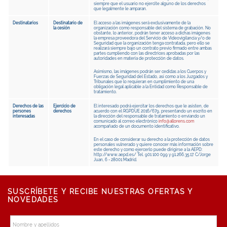
siempre que el usuario no ejercite alguno de los derechos
que legalmente le amparan.
Destinatarios
Destinatario de
El acceso a las imágenes será exclusivamente de la
la cesión
organización como responsable del sistema de grabación. No
obstante, lo anterior, podrán tener acceso a dichas imágenes
la empresa proveedora del Servicio de Videovigilancia y/o de
Seguridad que la organización tenga contratada, pero ello se
realizará siempre bajo un contrato previo firmado entre ambas
partes cumpliendo con las directrices aprobadas por las
autoridades en materia de protección de datos.
Asimismo, las imágenes podrán ser cedidas a los Cuerpos y
Fuerzas de Seguridad del Estado, así como a los Juzgados y
Tribunales que lo requieran en cumplimiento de una
obligación legal aplicable a la Entidad como Responsable de
tratamiento.
Derechos de las
Ejercicio de
El interesado podrá ejercitar los derechos que le asisten, de
persones
derechos
acuerdo con el RGPDUE 2016/679, presentando un escrito en
interesadas
la dirección del responsable de tratamiento o enviando un
comunicado al correo electrónico
info@allorens.com
acompañado de un documento identificativo.
En el caso de considerar su derecho a la protección de datos
personales vulnerado y quiere conocer más información sobre
este derecho y como ejercerlo puede dirigirse a la AEPD:
http://www.aepd.es/ Tel. 901 100 099 y 91.266.35.17. C/Jorge
Juan, 6 - 28001 Madrid.
SUSCRÍBETE Y RECIBE NUESTRAS OFERTAS Y
NOVEDADES
Nombre y apellidos