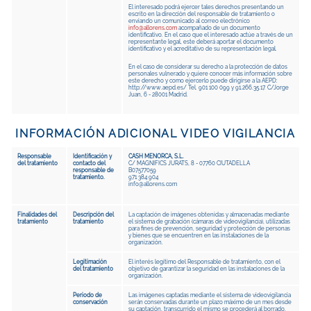
El interesado podrá ejercer tales derechos presentando un
escrito en la dirección del responsable de tratamiento o
enviando un comunicado al correo electrónico
info@allorens.com
acompañado de un documento
identificativo. En el caso que el interesado actúe a través de un
representante legal, este deberá aportar el documento
identificativo y el acreditativo de su representación legal.
En el caso de considerar su derecho a la protección de datos
personales vulnerado y quiere conocer más información sobre
este derecho y como ejercerlo puede dirigirse a la AEPD:
http://www.aepd.es/ Tel. 901 100 099 y 91.266.35.17. C/Jorge
Juan, 6 - 28001 Madrid.
INFORMACIÓN ADICIONAL VIDEO VIGILANCIA
Responsable
Identificación y
CASH MENORCA, S.L.
del tratamiento
contacto del
C/ MAGNIFICS JURATS, 8 - 07760 CIUTADELLA
responsable de
B07577059
tratamiento.
971 384 904
info@allorens.com
Finalidades del
Descripción del
La captación de imágenes obtenidas y almacenadas mediante
tratamiento
tratamiento
el sistema de grabación (cámaras de videovigilancia), utilizadas
para fines de prevención, seguridad y protección de personas
y bienes que se encuentren en las instalaciones de la
organización.
Legitimación
El interés legítimo del Responsable de tratamiento, con el
del tratamiento
objetivo de garantizar la seguridad en las instalaciones de la
organización.
Periodo de
Las imágenes captadas mediante el sistema de videovigilancia
conservación
serán conservadas durante un plazo máximo de un mes desde
su captación, transcurrido el mismo se procederá al borrado,