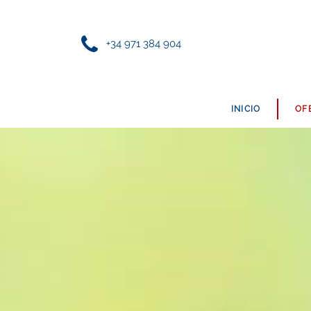
+34 971 384 904
INICIO
OF
FRUTAS Y VERDURAS
PANADERÍA
PRODUCTOS ECOLÓGICOS