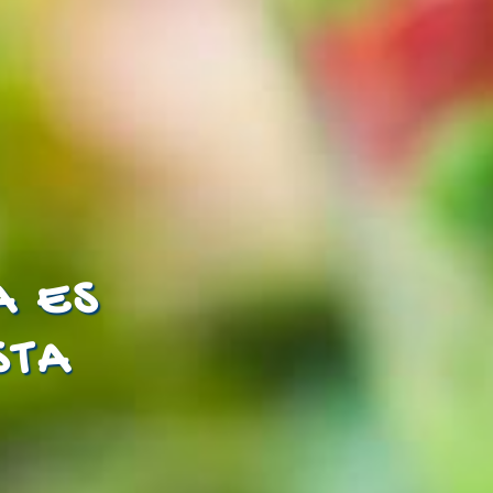
A ES
STA