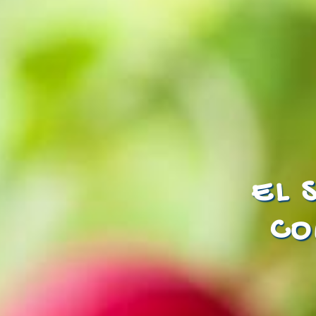
EL 
CO