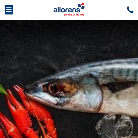
INICIO
OFERTAS
EMPRESA
Quiénes somos
Servicios
PRODUCTOS
Frutas y
Congelados
Carnicería
Charcutería
verduras
Condis
MARCAS
RSC
Trabaja con nosotros
CONTACTO
Panadería
Comida
Factura online
Alimentación
Bebidas
preparada