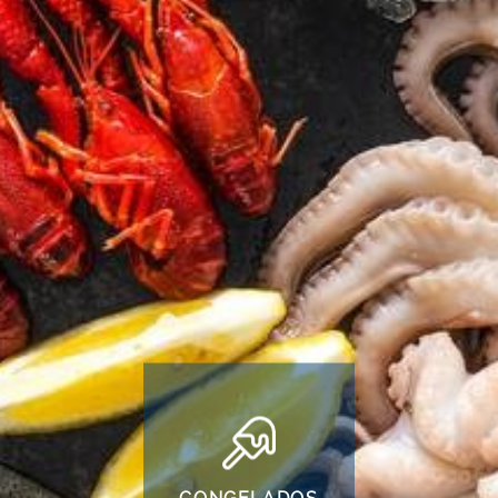
Productos
Limpieza
Perfumería,
Mascotas
ecológicos
higiene y
bebés