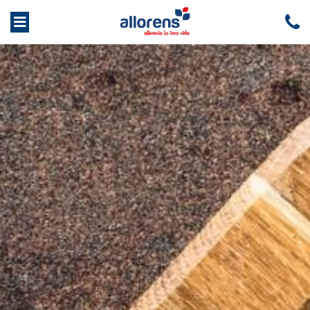
INICIO
OFERTAS
EMPRESA
Quiénes somos
Servicios
PRODUCTOS
Frutas y
Congelados
Carnicería
Charcutería
verduras
Condis
MARCAS
RSC
Trabaja con nosotros
CONTACTO
Panadería
Comida
Factura online
Alimentación
Bebidas
preparada