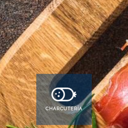
Productos
Limpieza
Perfumería,
Mascotas
ecológicos
higiene y
bebés
CHARCUTERÍA